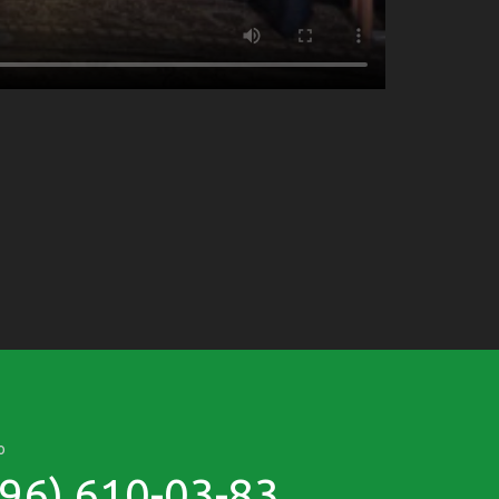
о
496) 610-03-83