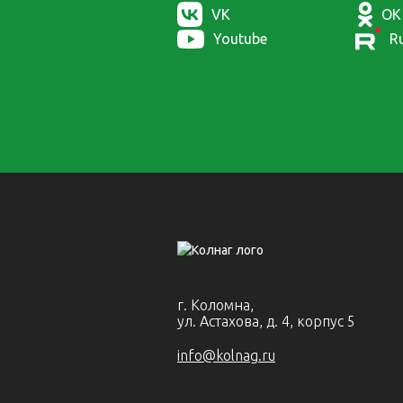
VK
OK
Youtube
R
г. Коломна,
ул. Астахова, д. 4, корпус 5
info@kolnag.ru