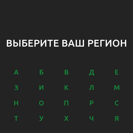
ВЫБЕРИТЕ ВАШ РЕГИОН
А
Б
В
Д
E
З
И
К
Л
М
Н
О
П
Р
С
Т
У
Х
Ч
Я